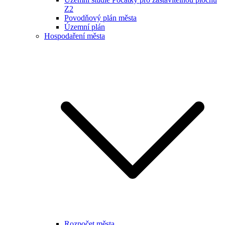
Z2
Povodňový plán města
Územní plán
Hospodaření města
Rozpočet města