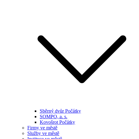
Sběrný dvůr Počátky
SOMPO, a. s.
Kovošrot Počátky
Firmy ve městě
Služby ve městě
Instituce ve městě