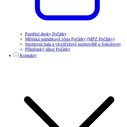
Pamětní desky Počátky
Městská památková zóna Počátky (MPZ Počátky)
Sportovní hala a víceúčelové sportoviště u Sokolovny
Příměstský tábor Počátky
Kontakty