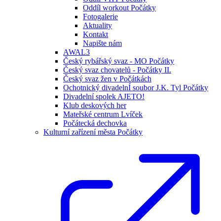
Oddíl workout Počátky
Fotogalerie
Aktuality
Kontakt
Napište nám
AWAL3
Český rybářský svaz - MO Počátky
Český svaz chovatelů - Počátky II.
Český svaz žen v Počátkách
Ochotnický divadelnÍ soubor J.K. Tyl Počátky
Divadelní spolek AJETO!
Klub deskových her
Mateřské centrum Lvíček
Počátecká dechovka
Kulturní zařízení města Počátky