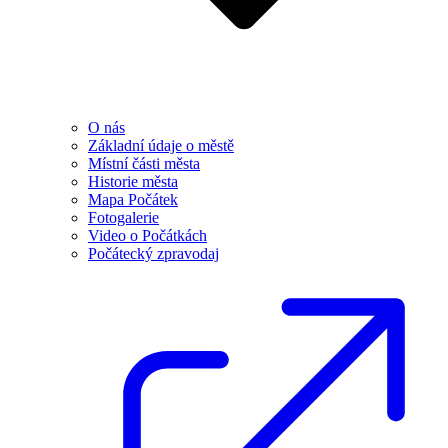
O nás
Základní údaje o městě
Místní části města
Historie města
Mapa Počátek
Fotogalerie
Video o Počátkách
Počátecký zpravodaj