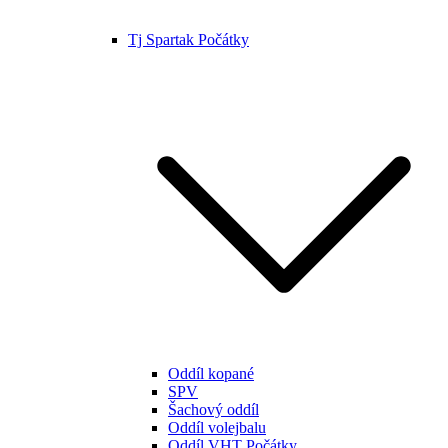
Tj Spartak Počátky
Oddíl kopané
SPV
Šachový oddíl
Oddíl volejbalu
Oddíl VHT Počátky