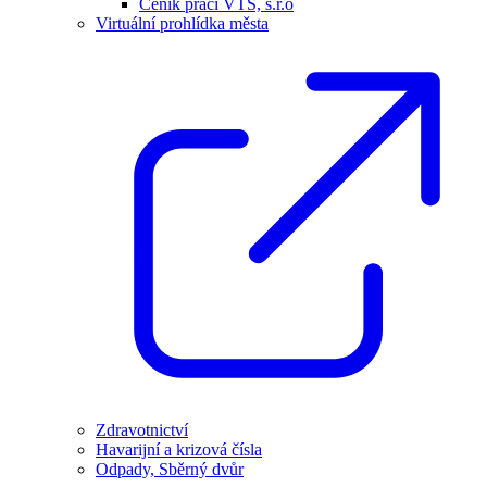
Ceník prací VTS, s.r.o
Virtuální prohlídka města
Zdravotnictví
Havarijní a krizová čísla
Odpady, Sběrný dvůr