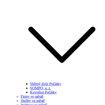
Sběrný dvůr Počátky
SOMPO, a. s.
Kovošrot Počátky
Firmy ve městě
Služby ve městě
Instituce ve městě