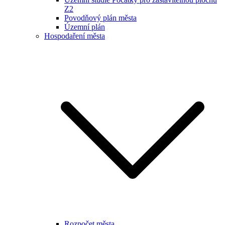
Z2
Povodňový plán města
Územní plán
Hospodaření města
Rozpočet města