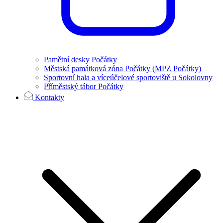
Pamětní desky Počátky
Městská památková zóna Počátky (MPZ Počátky)
Sportovní hala a víceúčelové sportoviště u Sokolovny
Příměstský tábor Počátky
Kontakty