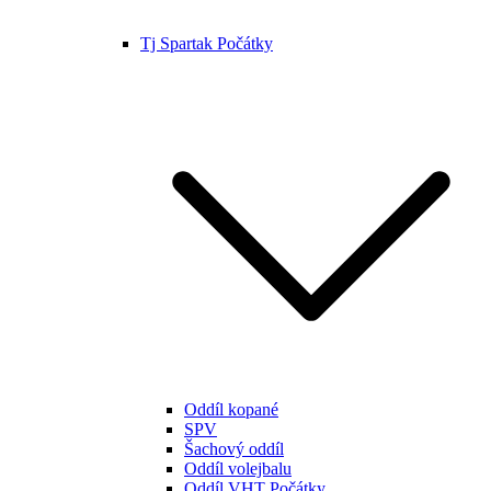
Tj Spartak Počátky
Oddíl kopané
SPV
Šachový oddíl
Oddíl volejbalu
Oddíl VHT Počátky