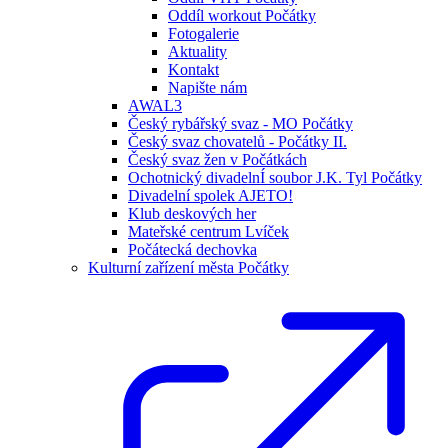
Oddíl workout Počátky
Fotogalerie
Aktuality
Kontakt
Napište nám
AWAL3
Český rybářský svaz - MO Počátky
Český svaz chovatelů - Počátky II.
Český svaz žen v Počátkách
Ochotnický divadelnÍ soubor J.K. Tyl Počátky
Divadelní spolek AJETO!
Klub deskových her
Mateřské centrum Lvíček
Počátecká dechovka
Kulturní zařízení města Počátky