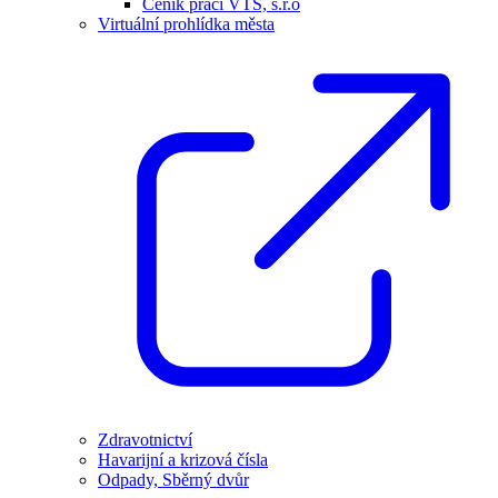
Ceník prací VTS, s.r.o
Virtuální prohlídka města
Zdravotnictví
Havarijní a krizová čísla
Odpady, Sběrný dvůr