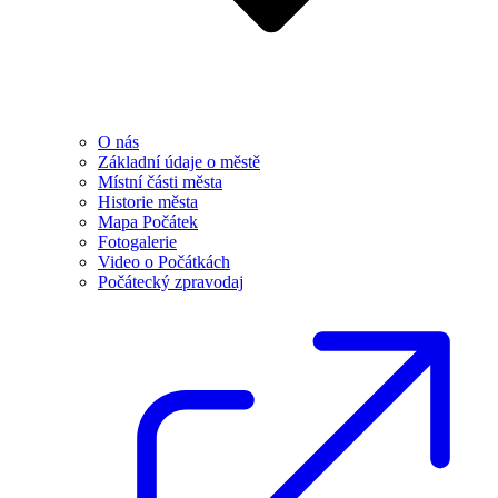
O nás
Základní údaje o městě
Místní části města
Historie města
Mapa Počátek
Fotogalerie
Video o Počátkách
Počátecký zpravodaj