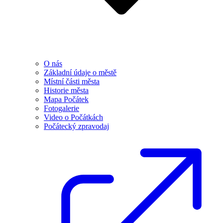
O nás
Základní údaje o městě
Místní části města
Historie města
Mapa Počátek
Fotogalerie
Video o Počátkách
Počátecký zpravodaj