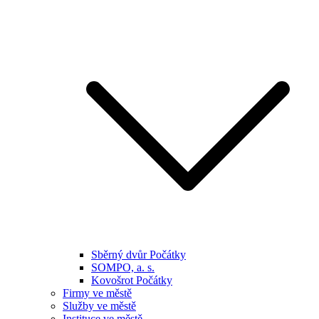
Sběrný dvůr Počátky
SOMPO, a. s.
Kovošrot Počátky
Firmy ve městě
Služby ve městě
Instituce ve městě