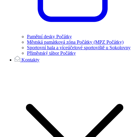
Pamětní desky Počátky
Městská památková zóna Počátky (MPZ Počátky)
Sportovní hala a víceúčelové sportoviště u Sokolovny
Příměstský tábor Počátky
Kontakty