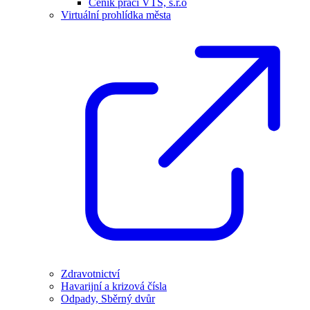
Ceník prací VTS, s.r.o
Virtuální prohlídka města
Zdravotnictví
Havarijní a krizová čísla
Odpady, Sběrný dvůr