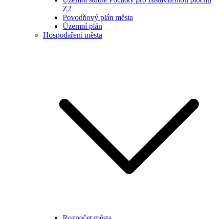
Z2
Povodňový plán města
Územní plán
Hospodaření města
Rozpočet města