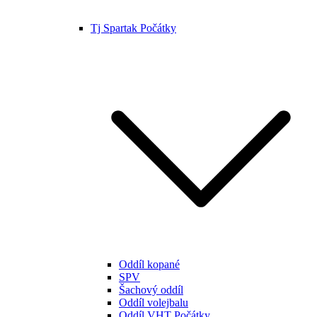
Tj Spartak Počátky
Oddíl kopané
SPV
Šachový oddíl
Oddíl volejbalu
Oddíl VHT Počátky