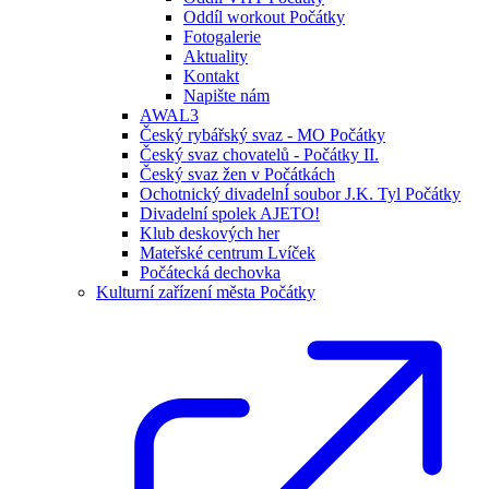
Oddíl workout Počátky
Fotogalerie
Aktuality
Kontakt
Napište nám
AWAL3
Český rybářský svaz - MO Počátky
Český svaz chovatelů - Počátky II.
Český svaz žen v Počátkách
Ochotnický divadelnÍ soubor J.K. Tyl Počátky
Divadelní spolek AJETO!
Klub deskových her
Mateřské centrum Lvíček
Počátecká dechovka
Kulturní zařízení města Počátky