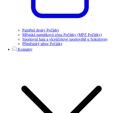
Pamětní desky Počátky
Městská památková zóna Počátky (MPZ Počátky)
Sportovní hala a víceúčelové sportoviště u Sokolovny
Příměstský tábor Počátky
Kontakty