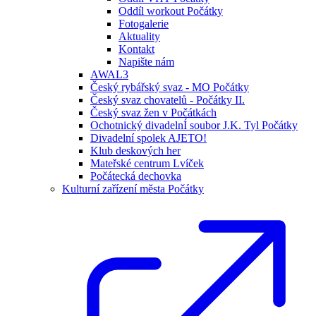
Oddíl workout Počátky
Fotogalerie
Aktuality
Kontakt
Napište nám
AWAL3
Český rybářský svaz - MO Počátky
Český svaz chovatelů - Počátky II.
Český svaz žen v Počátkách
Ochotnický divadelnÍ soubor J.K. Tyl Počátky
Divadelní spolek AJETO!
Klub deskových her
Mateřské centrum Lvíček
Počátecká dechovka
Kulturní zařízení města Počátky