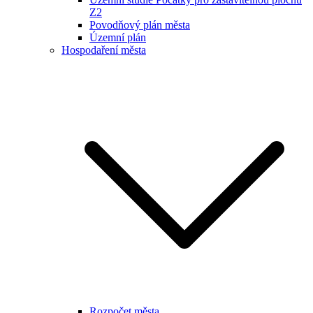
Z2
Povodňový plán města
Územní plán
Hospodaření města
Rozpočet města