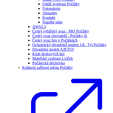
Oddíl workout Počátky
Fotogalerie
Aktuality
Kontakt
Napište nám
AWAL3
Český rybářský svaz - MO Počátky
Český svaz chovatelů - Počátky II.
Český svaz žen v Počátkách
Ochotnický divadelnÍ soubor J.K. Tyl Počátky
Divadelní spolek AJETO!
Klub deskových her
Mateřské centrum Lvíček
Počátecká dechovka
Kulturní zařízení města Počátky