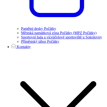
Pamětní desky Počátky
Městská památková zóna Počátky (MPZ Počátky)
Sportovní hala a víceúčelové sportoviště u Sokolovny
Příměstský tábor Počátky
Kontakty