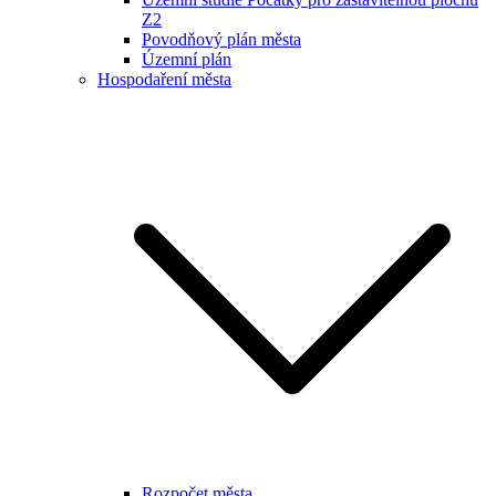
Z2
Povodňový plán města
Územní plán
Hospodaření města
Rozpočet města