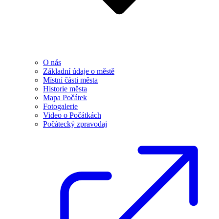
O nás
Základní údaje o městě
Místní části města
Historie města
Mapa Počátek
Fotogalerie
Video o Počátkách
Počátecký zpravodaj