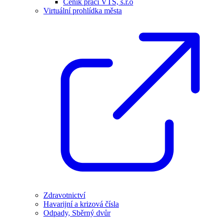
Ceník prací VTS, s.r.o
Virtuální prohlídka města
Zdravotnictví
Havarijní a krizová čísla
Odpady, Sběrný dvůr