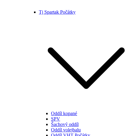
Tj Spartak Počátky
Oddíl kopané
SPV
Šachový oddíl
Oddíl volejbalu
Oddíl VHT Počátky