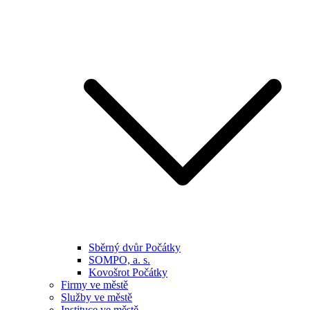
Sběrný dvůr Počátky
SOMPO, a. s.
Kovošrot Počátky
Firmy ve městě
Služby ve městě
Instituce ve městě