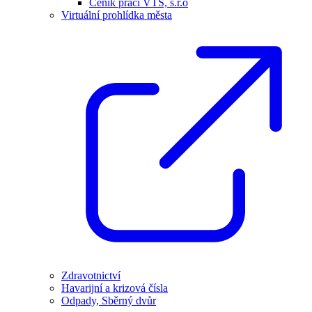
Ceník prací VTS, s.r.o
Virtuální prohlídka města
Zdravotnictví
Havarijní a krizová čísla
Odpady, Sběrný dvůr