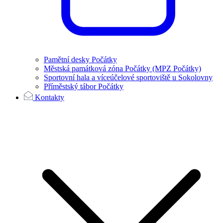
Pamětní desky Počátky
Městská památková zóna Počátky (MPZ Počátky)
Sportovní hala a víceúčelové sportoviště u Sokolovny
Příměstský tábor Počátky
Kontakty