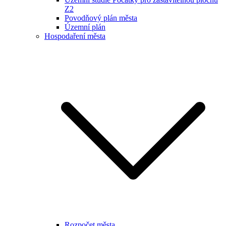
Z2
Povodňový plán města
Územní plán
Hospodaření města
Rozpočet města