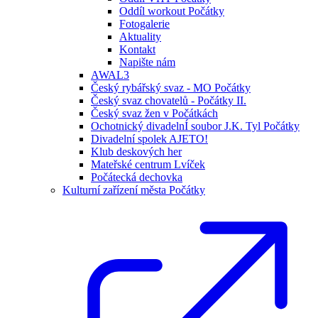
Oddíl workout Počátky
Fotogalerie
Aktuality
Kontakt
Napište nám
AWAL3
Český rybářský svaz - MO Počátky
Český svaz chovatelů - Počátky II.
Český svaz žen v Počátkách
Ochotnický divadelnÍ soubor J.K. Tyl Počátky
Divadelní spolek AJETO!
Klub deskových her
Mateřské centrum Lvíček
Počátecká dechovka
Kulturní zařízení města Počátky