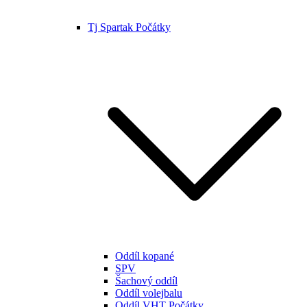
Tj Spartak Počátky
Oddíl kopané
SPV
Šachový oddíl
Oddíl volejbalu
Oddíl VHT Počátky