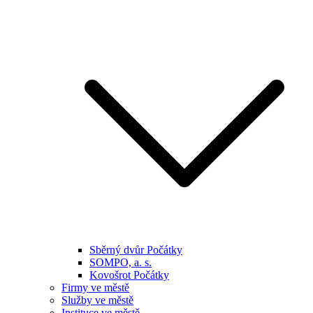
Sběrný dvůr Počátky
SOMPO, a. s.
Kovošrot Počátky
Firmy ve městě
Služby ve městě
Instituce ve městě