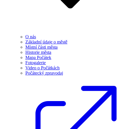
O nás
Základní údaje o městě
Místní části města
Historie města
Mapa Počátek
Fotogalerie
Video o Počátkách
Počátecký zpravodaj