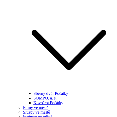
Sběrný dvůr Počátky
SOMPO, a. s.
Kovošrot Počátky
Firmy ve městě
Služby ve městě
Instituce ve městě