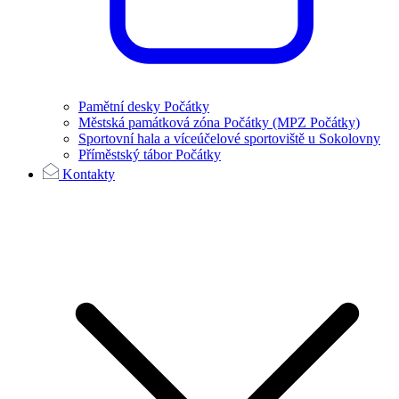
Pamětní desky Počátky
Městská památková zóna Počátky (MPZ Počátky)
Sportovní hala a víceúčelové sportoviště u Sokolovny
Příměstský tábor Počátky
Kontakty