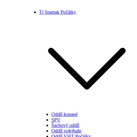
Tj Spartak Počátky
Oddíl kopané
SPV
Šachový oddíl
Oddíl volejbalu
Oddíl VHT Počátky