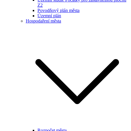
Z2
Povodňový plán města
Územní plán
Hospodaření města
Rozpočet města