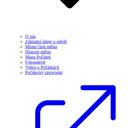
O nás
Základní údaje o městě
Místní části města
Historie města
Mapa Počátek
Fotogalerie
Video o Počátkách
Počátecký zpravodaj