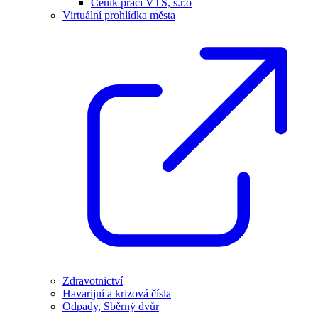
Ceník prací VTS, s.r.o
Virtuální prohlídka města
Zdravotnictví
Havarijní a krizová čísla
Odpady, Sběrný dvůr