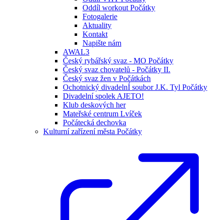
Oddíl workout Počátky
Fotogalerie
Aktuality
Kontakt
Napište nám
AWAL3
Český rybářský svaz - MO Počátky
Český svaz chovatelů - Počátky II.
Český svaz žen v Počátkách
Ochotnický divadelnÍ soubor J.K. Tyl Počátky
Divadelní spolek AJETO!
Klub deskových her
Mateřské centrum Lvíček
Počátecká dechovka
Kulturní zařízení města Počátky