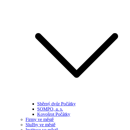
Sběrný dvůr Počátky
SOMPO, a. s.
Kovošrot Počátky
Firmy ve městě
Služby ve městě
Instituce ve městě