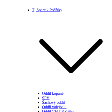
Tj Spartak Počátky
Oddíl kopané
SPV
Šachový oddíl
Oddíl volejbalu
Oddíl VHT Počátky