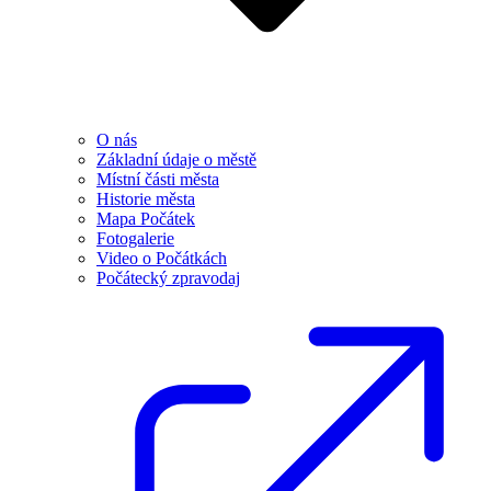
O nás
Základní údaje o městě
Místní části města
Historie města
Mapa Počátek
Fotogalerie
Video o Počátkách
Počátecký zpravodaj