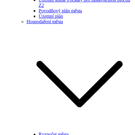
Z2
Povodňový plán města
Územní plán
Hospodaření města
Rozpočet města