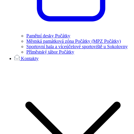
Pamětní desky Počátky
Městská památková zóna Počátky (MPZ Počátky)
Sportovní hala a víceúčelové sportoviště u Sokolovny
Příměstský tábor Počátky
Kontakty