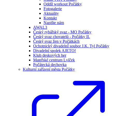
Oddíl workout Počátky
Fotogalerie
Aktuality
Kontakt
Napište nám
AWAL3
Český rybářský svaz - MO Počátky
Český svaz chovatelů - Počátky II.
Český svaz žen v Počátkách
Ochotnický divadelnÍ soubor J.K. Tyl Počátky
Divadelní spolek AJETO!
Klub deskových her
Mateřské centrum Lvíček
Počátecká dechovka
Kulturní zařízení města Počátky