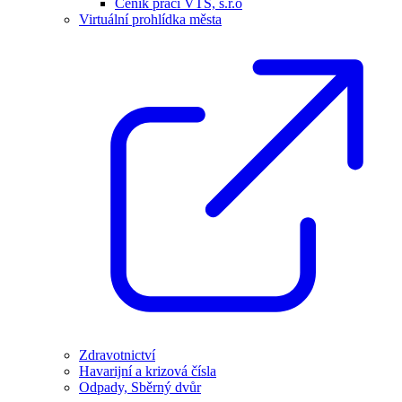
Ceník prací VTS, s.r.o
Virtuální prohlídka města
Zdravotnictví
Havarijní a krizová čísla
Odpady, Sběrný dvůr