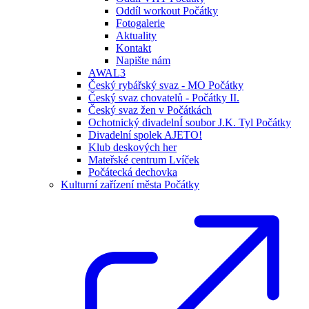
Oddíl workout Počátky
Fotogalerie
Aktuality
Kontakt
Napište nám
AWAL3
Český rybářský svaz - MO Počátky
Český svaz chovatelů - Počátky II.
Český svaz žen v Počátkách
Ochotnický divadelnÍ soubor J.K. Tyl Počátky
Divadelní spolek AJETO!
Klub deskových her
Mateřské centrum Lvíček
Počátecká dechovka
Kulturní zařízení města Počátky