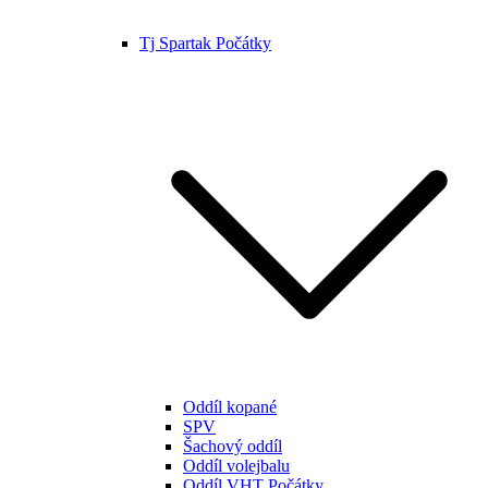
Tj Spartak Počátky
Oddíl kopané
SPV
Šachový oddíl
Oddíl volejbalu
Oddíl VHT Počátky