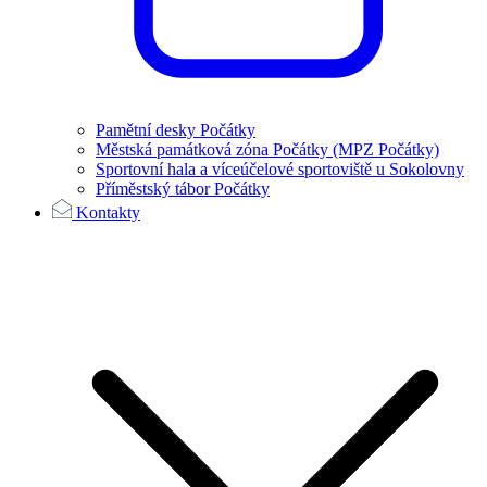
Pamětní desky Počátky
Městská památková zóna Počátky (MPZ Počátky)
Sportovní hala a víceúčelové sportoviště u Sokolovny
Příměstský tábor Počátky
Kontakty