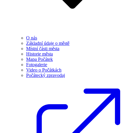
O nás
Základní údaje o městě
Místní části města
Historie města
Mapa Počátek
Fotogalerie
Video o Počátkách
Počátecký zpravodaj