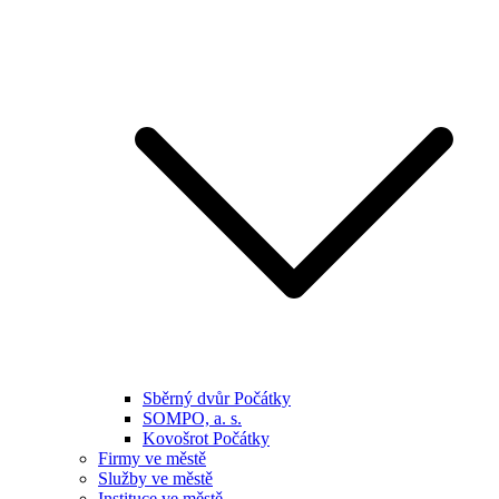
Sběrný dvůr Počátky
SOMPO, a. s.
Kovošrot Počátky
Firmy ve městě
Služby ve městě
Instituce ve městě