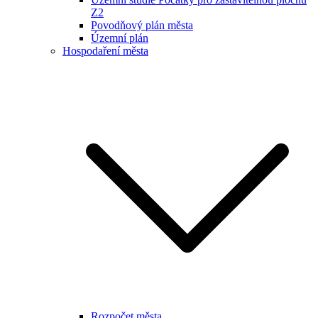
Z2
Povodňový plán města
Územní plán
Hospodaření města
Rozpočet města