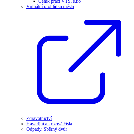
Ceník prací VTS, s.r.o
Virtuální prohlídka města
Zdravotnictví
Havarijní a krizová čísla
Odpady, Sběrný dvůr