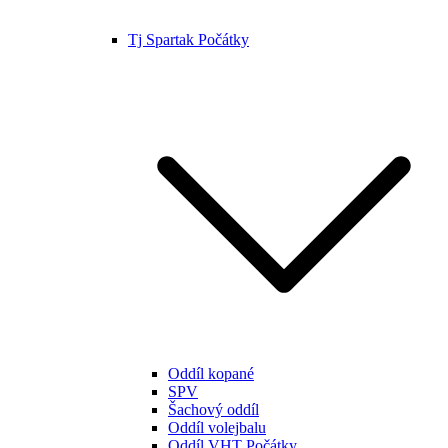
Tj Spartak Počátky
Oddíl kopané
SPV
Šachový oddíl
Oddíl volejbalu
Oddíl VHT Počátky