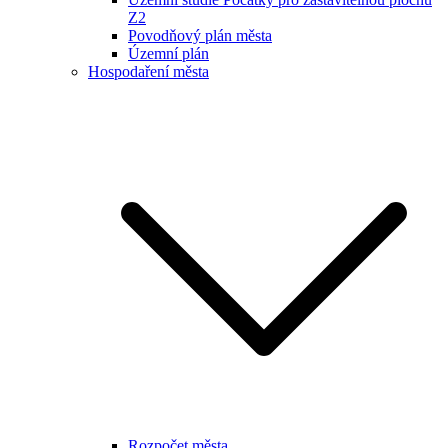
Z2
Povodňový plán města
Územní plán
Hospodaření města
Rozpočet města