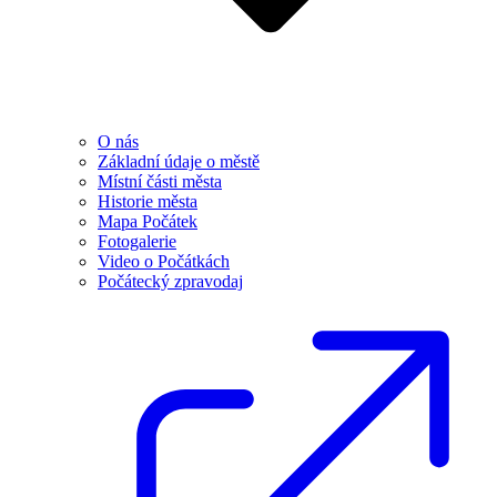
O nás
Základní údaje o městě
Místní části města
Historie města
Mapa Počátek
Fotogalerie
Video o Počátkách
Počátecký zpravodaj