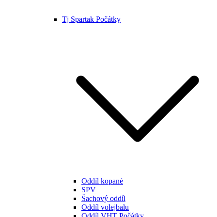
Tj Spartak Počátky
Oddíl kopané
SPV
Šachový oddíl
Oddíl volejbalu
Oddíl VHT Počátky