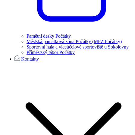
Pamětní desky Počátky
Městská památková zóna Počátky (MPZ Počátky)
Sportovní hala a víceúčelové sportoviště u Sokolovny
Příměstský tábor Počátky
Kontakty