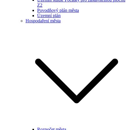
Z2
Povodňový plán města
Územní plán
Hospodaření města
Rozpočet města