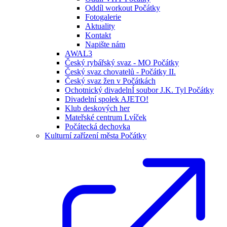
Oddíl workout Počátky
Fotogalerie
Aktuality
Kontakt
Napište nám
AWAL3
Český rybářský svaz - MO Počátky
Český svaz chovatelů - Počátky II.
Český svaz žen v Počátkách
Ochotnický divadelnÍ soubor J.K. Tyl Počátky
Divadelní spolek AJETO!
Klub deskových her
Mateřské centrum Lvíček
Počátecká dechovka
Kulturní zařízení města Počátky