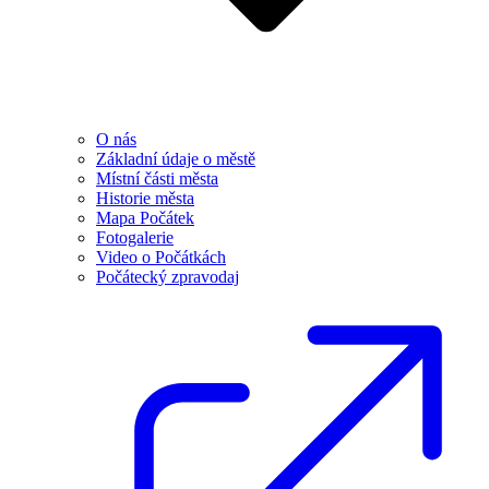
O nás
Základní údaje o městě
Místní části města
Historie města
Mapa Počátek
Fotogalerie
Video o Počátkách
Počátecký zpravodaj