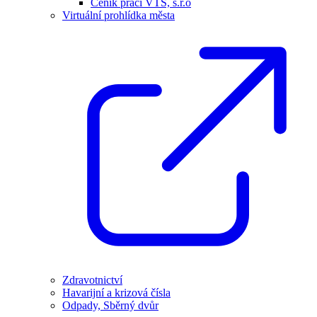
Ceník prací VTS, s.r.o
Virtuální prohlídka města
Zdravotnictví
Havarijní a krizová čísla
Odpady, Sběrný dvůr