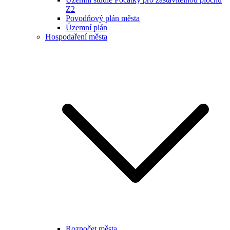
Z2
Povodňový plán města
Územní plán
Hospodaření města
Rozpočet města