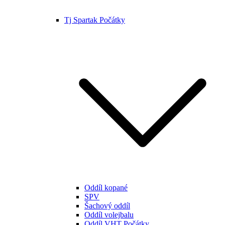
Tj Spartak Počátky
Oddíl kopané
SPV
Šachový oddíl
Oddíl volejbalu
Oddíl VHT Počátky