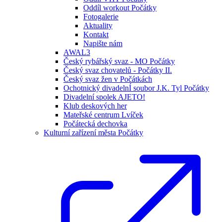
Oddíl workout Počátky
Fotogalerie
Aktuality
Kontakt
Napište nám
AWAL3
Český rybářský svaz - MO Počátky
Český svaz chovatelů - Počátky II.
Český svaz žen v Počátkách
Ochotnický divadelnÍ soubor J.K. Tyl Počátky
Divadelní spolek AJETO!
Klub deskových her
Mateřské centrum Lvíček
Počátecká dechovka
Kulturní zařízení města Počátky