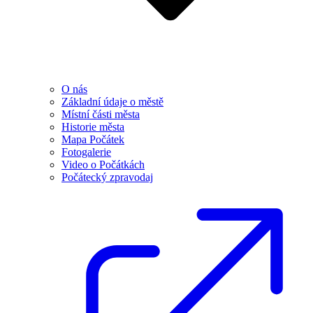
O nás
Základní údaje o městě
Místní části města
Historie města
Mapa Počátek
Fotogalerie
Video o Počátkách
Počátecký zpravodaj