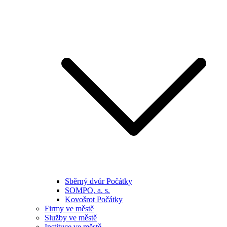
Sběrný dvůr Počátky
SOMPO, a. s.
Kovošrot Počátky
Firmy ve městě
Služby ve městě
Instituce ve městě