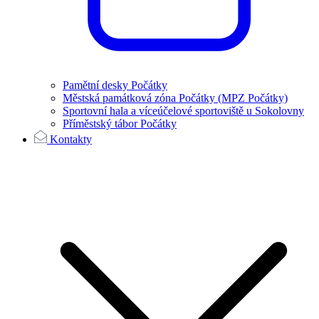
Pamětní desky Počátky
Městská památková zóna Počátky (MPZ Počátky)
Sportovní hala a víceúčelové sportoviště u Sokolovny
Příměstský tábor Počátky
Kontakty