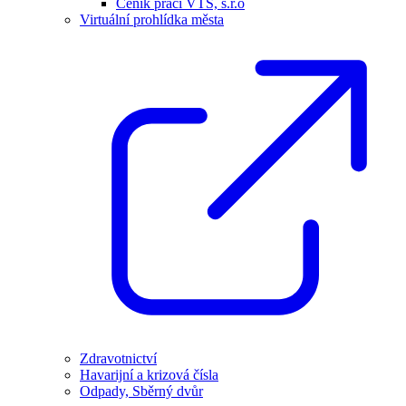
Ceník prací VTS, s.r.o
Virtuální prohlídka města
Zdravotnictví
Havarijní a krizová čísla
Odpady, Sběrný dvůr