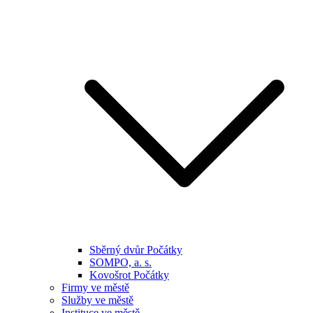
Sběrný dvůr Počátky
SOMPO, a. s.
Kovošrot Počátky
Firmy ve městě
Služby ve městě
Instituce ve městě