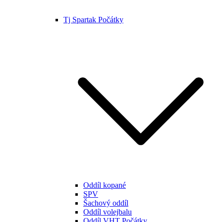
Tj Spartak Počátky
Oddíl kopané
SPV
Šachový oddíl
Oddíl volejbalu
Oddíl VHT Počátky