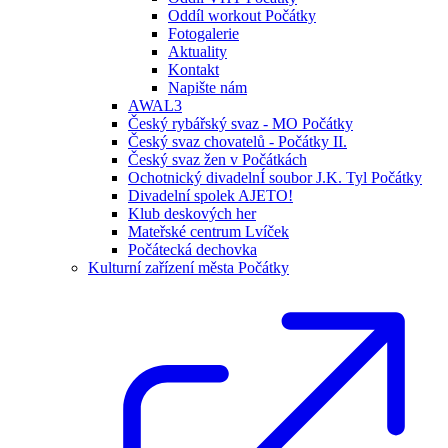
Oddíl workout Počátky
Fotogalerie
Aktuality
Kontakt
Napište nám
AWAL3
Český rybářský svaz - MO Počátky
Český svaz chovatelů - Počátky II.
Český svaz žen v Počátkách
Ochotnický divadelnÍ soubor J.K. Tyl Počátky
Divadelní spolek AJETO!
Klub deskových her
Mateřské centrum Lvíček
Počátecká dechovka
Kulturní zařízení města Počátky