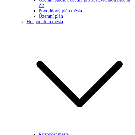
Z2
Povodňový plán města
Územní plán
Hospodaření města
Rozpočet města