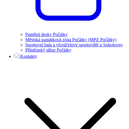
Pamětní desky Počátky
Městská památková zóna Počátky (MPZ Počátky)
Sportovní hala a víceúčelové sportoviště u Sokolovny
Příměstský tábor Počátky
Kontakty