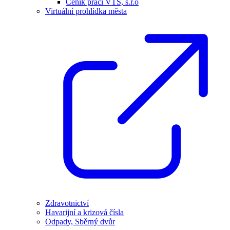
Ceník prací VTS, s.r.o
Virtuální prohlídka města
Zdravotnictví
Havarijní a krizová čísla
Odpady, Sběrný dvůr