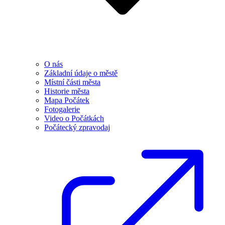
O nás
Základní údaje o městě
Místní části města
Historie města
Mapa Počátek
Fotogalerie
Video o Počátkách
Počátecký zpravodaj