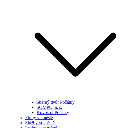
Sběrný dvůr Počátky
SOMPO, a. s.
Kovošrot Počátky
Firmy ve městě
Služby ve městě
Instituce ve městě