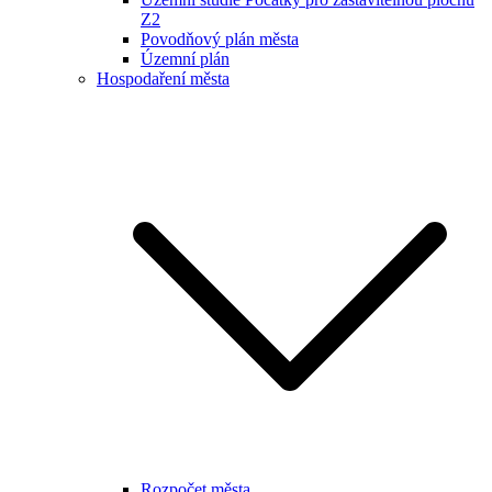
Z2
Povodňový plán města
Územní plán
Hospodaření města
Rozpočet města