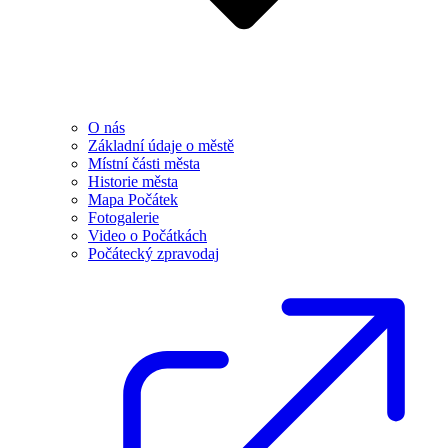
O nás
Základní údaje o městě
Místní části města
Historie města
Mapa Počátek
Fotogalerie
Video o Počátkách
Počátecký zpravodaj