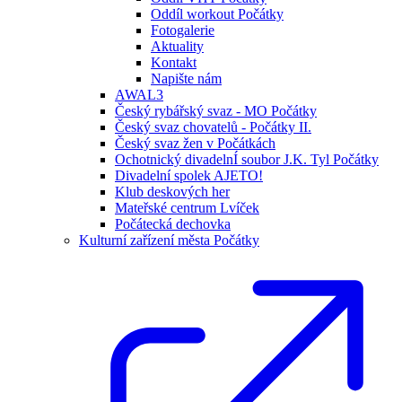
Oddíl workout Počátky
Fotogalerie
Aktuality
Kontakt
Napište nám
AWAL3
Český rybářský svaz - MO Počátky
Český svaz chovatelů - Počátky II.
Český svaz žen v Počátkách
Ochotnický divadelnÍ soubor J.K. Tyl Počátky
Divadelní spolek AJETO!
Klub deskových her
Mateřské centrum Lvíček
Počátecká dechovka
Kulturní zařízení města Počátky