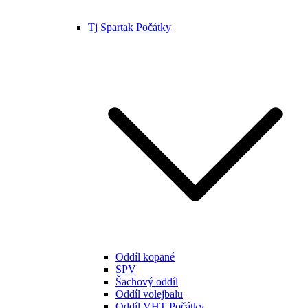
Tj Spartak Počátky
Oddíl kopané
SPV
Šachový oddíl
Oddíl volejbalu
Oddíl VHT Počátky