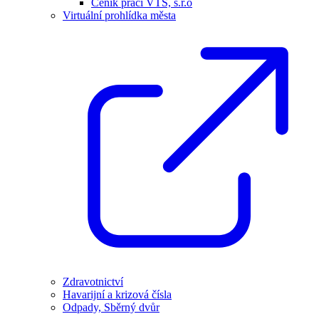
Ceník prací VTS, s.r.o
Virtuální prohlídka města
Zdravotnictví
Havarijní a krizová čísla
Odpady, Sběrný dvůr