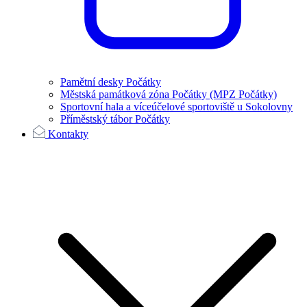
Pamětní desky Počátky
Městská památková zóna Počátky (MPZ Počátky)
Sportovní hala a víceúčelové sportoviště u Sokolovny
Příměstský tábor Počátky
Kontakty