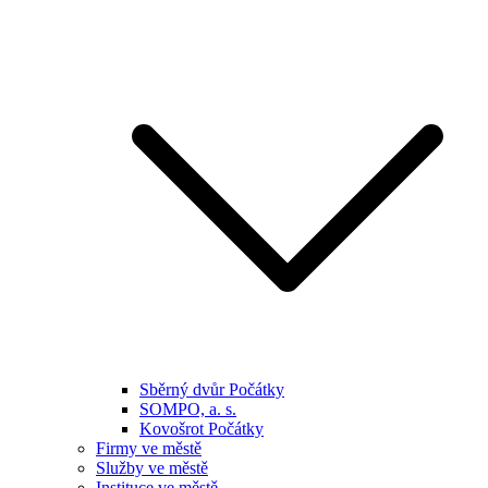
Sběrný dvůr Počátky
SOMPO, a. s.
Kovošrot Počátky
Firmy ve městě
Služby ve městě
Instituce ve městě