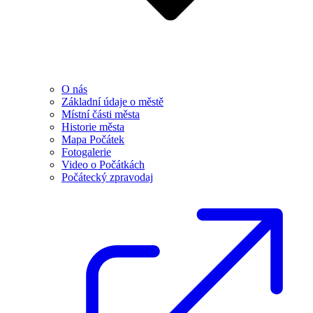
O nás
Základní údaje o městě
Místní části města
Historie města
Mapa Počátek
Fotogalerie
Video o Počátkách
Počátecký zpravodaj