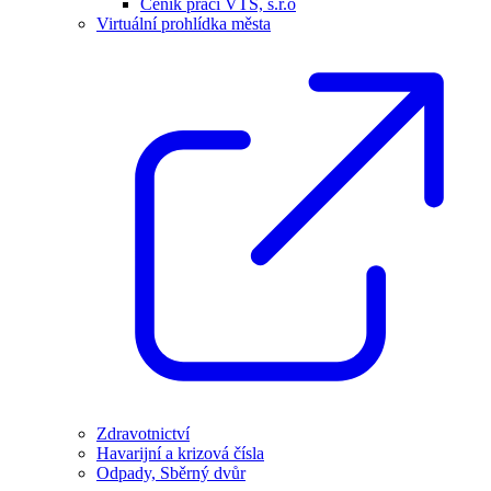
Ceník prací VTS, s.r.o
Virtuální prohlídka města
Zdravotnictví
Havarijní a krizová čísla
Odpady, Sběrný dvůr