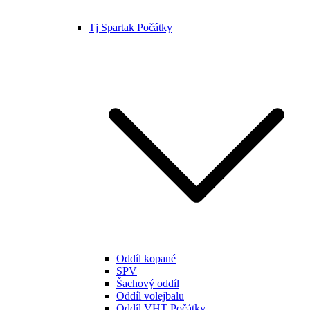
Tj Spartak Počátky
Oddíl kopané
SPV
Šachový oddíl
Oddíl volejbalu
Oddíl VHT Počátky