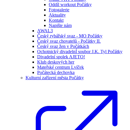
Oddíl workout Počátky
Fotogalerie
Aktuality
Kontakt
Napište nám
AWAL3
Český rybářský svaz - MO Počátky
Český svaz chovatelů - Počátky II.
Český svaz žen v Počátkách
Ochotnický divadelnÍ soubor J.K. Tyl Počátky
Divadelní spolek AJETO!
Klub deskových her
Mateřské centrum Lvíček
Počátecká dechovka
Kulturní zařízení města Počátky