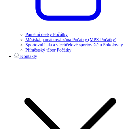
Pamětní desky Počátky
Městská památková zóna Počátky (MPZ Počátky)
Sportovní hala a víceúčelové sportoviště u Sokolovny
Příměstský tábor Počátky
Kontakty