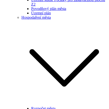
Z2
Povodňový plán města
Územní plán
Hospodaření města
Rozpočet města